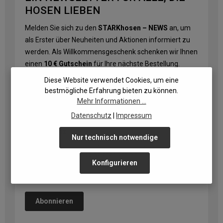
HOSEN LIEBEN
Melden Sie sich zu den
STARKhosen – NEWS
an, um
als Erster über Neuheiten und Aktionen informiert zu
werden. Als Willkommensgeschenk schenken wir Ihnen
einen
10 € Gutschein
für Ihre nächste Bestellung.
Diese Website verwendet Cookies, um eine
E-Mail-Adresse
*
bestmögliche Erfahrung bieten zu können.
Mehr Informationen ...
Datenschutz
|
Impressum
Datenschutz
Nur technisch notwendige
Ich habe die
Datenschutzbestimmungen
zur Kenntnis
genommen und die
AGB
gelesen und bin mit ihnen
Konfigurieren
einverstanden.
Die mit einem Stern (*) markierten Felder sind Pflichtfelder.
Abonnieren