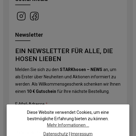
Newsletter
EIN NEWSLETTER FÜR ALLE, DIE
HOSEN LIEBEN
Melden Sie sich zu den
STARKhosen – NEWS
an, um
als Erster über Neuheiten und Aktionen informiert zu
werden. Als Willkommensgeschenk schenken wir Ihnen
einen
10 € Gutschein
für Ihre nächste Bestellung.
E-Mail-Adresse
*
Diese Website verwendet Cookies, um eine
bestmögliche Erfahrung bieten zu können.
Mehr Informationen ...
Datenschutz
Datenschutz
|
Impressum