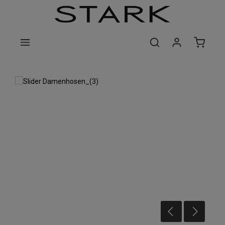
Zum Hauptinhalt springen
Bildergalerie überspringen
Damenhosen für jeden Anlass!
STARK im Look, STARK im Leben