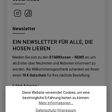
Newsletter
EIN NEWSLETTER FÜR ALLE, DIE
HOSEN LIEBEN
Melden Sie sich zu den
STARKhosen – NEWS
an, um
als Erster über Neuheiten und Aktionen informiert zu
werden. Als Willkommensgeschenk schenken wir Ihnen
einen
10 € Gutschein
für Ihre nächste Bestellung.
E-Mail-Adresse
*
Diese Website verwendet Cookies, um eine
bestmögliche Erfahrung bieten zu können.
Mehr Informationen ...
Datenschutz
Datenschutz
|
Impressum