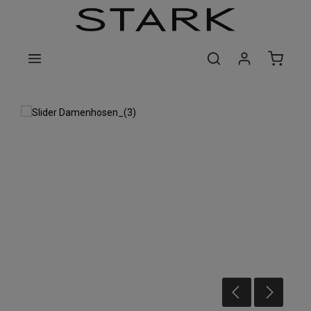
Zum Hauptinhalt springen
Bildergalerie überspringen
Damenhosen für jeden Anlass!
STARK im Look, STARK im Leben