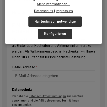
Mehr Informationen ...
Datenschutz
|
Impressum
Newsletter
Nur technisch notwendige
EIN NEWSLETTER FÜR ALLE, DIE
HOSEN LIEBEN
Konfigurieren
Melden Sie sich zu den
STARKhosen – NEWS
an, um
als Erster über Neuheiten und Aktionen informiert zu
werden. Als Willkommensgeschenk schenken wir Ihnen
einen
10 € Gutschein
für Ihre nächste Bestellung.
E-Mail-Adresse
*
Datenschutz
Ich habe die
Datenschutzbestimmungen
zur Kenntnis
genommen und die
AGB
gelesen und bin mit ihnen
einverstanden.