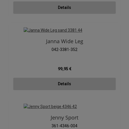
Details
Janna Wide Leg
042-3381-352
Regulärer Preis:
99,95 €
Details
Jenny Sport
361-4346-004