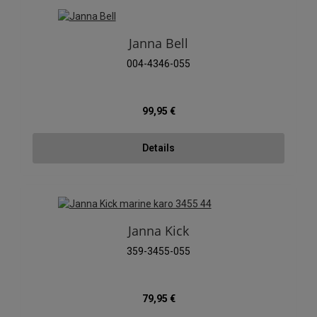
Janna Bell
004-4346-055
Regulärer Preis:
99,95 €
Details
Janna Kick
359-3455-055
Regulärer Preis:
79,95 €