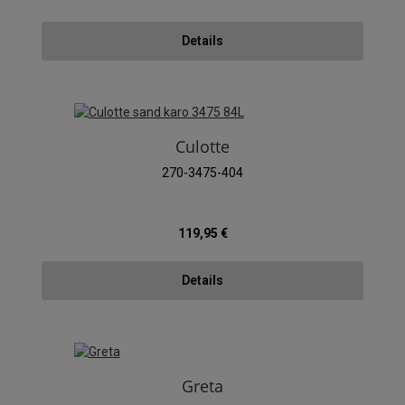
Details
Culotte
270-3475-404
Regulärer Preis:
119,95 €
Details
Greta