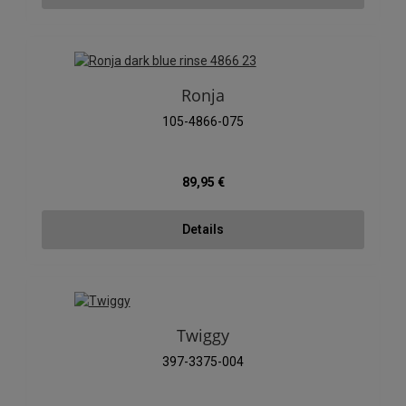
Ronja
105-4866-075
Regulärer Preis:
89,95 €
Details
Twiggy
397-3375-004