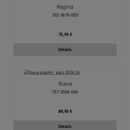
Regina
102-3676-003
Regulärer Preis:
75,95 €
Details
Riana
157-3506-066
Regulärer Preis:
89,95 €
Details