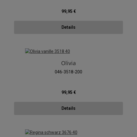
Regulärer Preis:
99,95 €
Details
Olivia
046-3518-200
Regulärer Preis:
99,95 €
Details