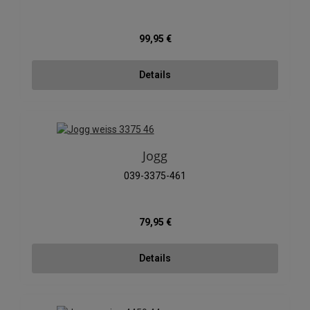
Regulärer Preis:
99,95 €
Details
Jogg
039-3375-461
Regulärer Preis:
79,95 €
Details