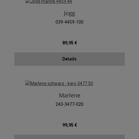
Jogg
039-4459-100
Regulärer Preis:
89,95 €
Details
Marlene
243-3477-020
Regulärer Preis:
99,95 €