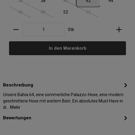
36
38
40
42
44
(Diese Option ist zurzeit nicht verfügbar.)
(Diese Option ist zurzeit nicht verfügbar.)
46
48
52
54
(Diese Option ist zurzeit nicht verfügbar.)
(Diese Option ist zurzeit nicht verfügbar.)
(Diese Option ist zurzeit nic
Produkt Anzahl: Gib den gewünschten Wert ein oder
Stk
In den Warenkorb
Beschreibung
Unsere Bahia 64, eine sommerliche Palazzo-Hose, eine modern
geschnittene Hose mit weitem Bein. Ein absolutes Must Have in
di…
Mehr
Bewertungen