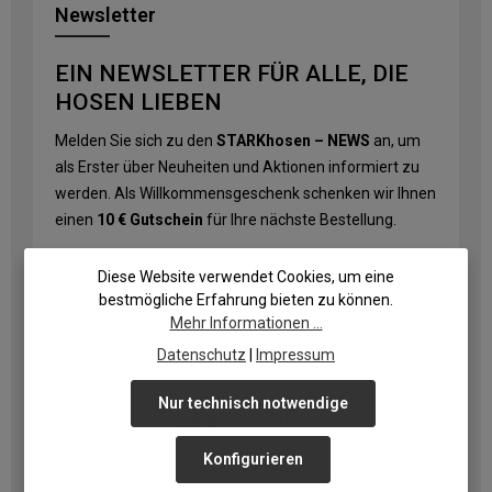
Newsletter
EIN NEWSLETTER FÜR ALLE, DIE
HOSEN LIEBEN
Melden Sie sich zu den
STARKhosen – NEWS
an, um
als Erster über Neuheiten und Aktionen informiert zu
werden. Als Willkommensgeschenk schenken wir Ihnen
einen
10 € Gutschein
für Ihre nächste Bestellung.
E-Mail-Adresse
*
Diese Website verwendet Cookies, um eine
bestmögliche Erfahrung bieten zu können.
Mehr Informationen ...
Datenschutz
|
Impressum
Datenschutz
Ich habe die
Datenschutzbestimmungen
zur Kenntnis
Nur technisch notwendige
genommen und die
AGB
gelesen und bin mit ihnen
einverstanden.
Konfigurieren
Die mit einem Stern (*) markierten Felder sind Pflichtfelder.