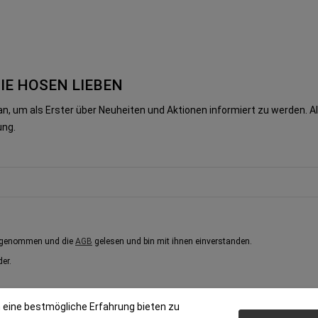
DIE HOSEN LIEBEN
n, um als Erster über Neuheiten und Aktionen informiert zu werden.
ung.
 genommen und die
AGB
gelesen und bin mit ihnen einverstanden.
der.
 eine bestmögliche Erfahrung bieten zu