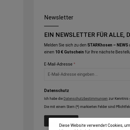
Newsletter
EIN NEWSLETTER FÜR ALLE, 
Melden Sie sich zu den
STARKhosen – NEWS
a
einen
10 € Gutschein
für Ihre nächste Bestell
E-Mail-Adresse
*
Datenschutz
Ich habe die
Datenschutzbestimmungen
zur Kenntnis
Die mit einem Stern (*) markierten Felder sind Pflichtfel
Abonnieren
Diese Website verwendet Cookies, um