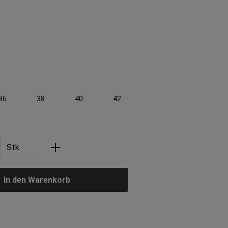
len
36
38
40
42
nzahl: Gib den gewünschten Wert ein ode
Stk
In den Warenkorb