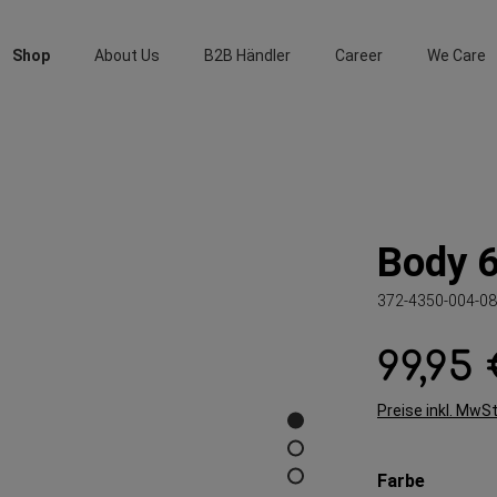
Shop
About Us
B2B Händler
Career
We Care
Body 6
372-4350-004-08
99,95
Regulärer Preis:
Preise inkl. MwS
auswähl
Farbe