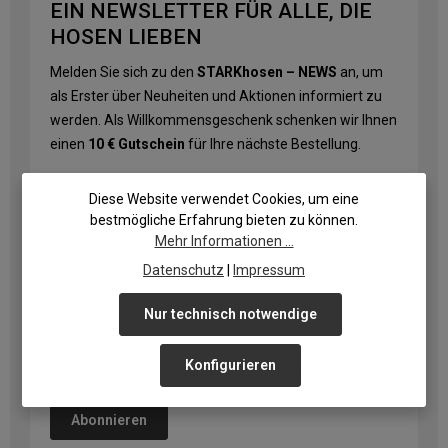
EIN NEWSLETTER FÜR ALLE, DIE
HOSEN LIEBEN
Melden Sie sich zu den
STARKhosen – NEWS
an, um
als Erster über Neuheiten und Aktionen informiert zu
werden. Als Willkommensgeschenk schenken wir Ihnen
einen
10 € Gutschein
für Ihre nächste Bestellung.
E-Mail-Adresse
*
Diese Website verwendet Cookies, um eine
bestmögliche Erfahrung bieten zu können.
Mehr Informationen ...
Datenschutz
|
Impressum
Datenschutz
Ich habe die
Datenschutzbestimmungen
zur Kenntnis
Nur technisch notwendige
genommen und die
AGB
gelesen und bin mit ihnen
einverstanden.
Konfigurieren
Die mit einem Stern (*) markierten Felder sind Pflichtfelder.
Abonnieren