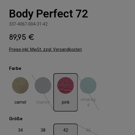
Body Perfect 72
337-4067-004-31-42
89,95 €
Regulärer Preis:
Preise inkl. MwSt. zzgl. Versandkosten
auswählen
Farbe
camel
marine
pink
smaragd
(Diese Option ist zurzeit nicht verfügbar.)
(Diese Option ist zurzeit nic
smarag
camel
marine
pink
d
auswählen
Größe
34
38
42
46
(Diese Option ist zurzeit nic