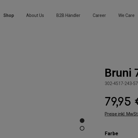
Shop
About Us
B2B Händler
Career
We Care
Bruni 
302-4517-243-57
79,95
Regulärer Preis:
Preise inkl. MwS
auswäh
Farbe