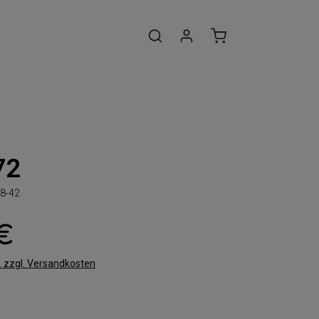
72
8-42
 €
t. zzgl. Versandkosten
len