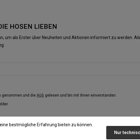
DIE HOSEN LIEBEN
n, um als Erster über Neuheiten und Aktionen informiert zu werden. 
ng.
is genommen und die
AGB
gelesen und bin mit ihnen einverstanden.
elder.
eine bestmögliche Erfahrung bieten zu können.
Nur technis