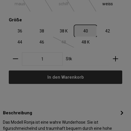
maus
schilf
weiss
auswählen
Größe
36
38
38 K
40
42
44
46
48
48 K
(Diese Option ist zurzeit nicht verfügbar.)
Produkt Anzahl: Gib den gewünschten Wert ein oder
Stk
In den Warenkorb
Beschreibung
Das Modell Ronja ist eine wahre Wunderhose: Sie ist
figurschmeichelnd und traumhaft bequem durch eine hohe