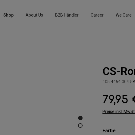
Shop
About Us
B2B Händler
Career
We Care
CS-Ro
105-4464-004-58
79,95
Regulärer Preis:
Preise inkl. MwS
auswäh
Farbe