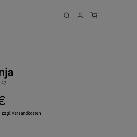
nja
-42
 €
t. zzgl. Versandkosten
len