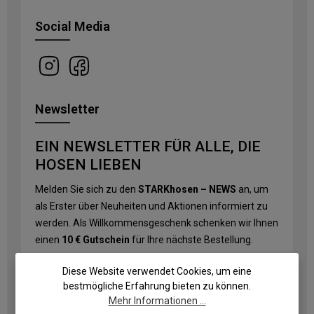
Social Media
Newsletter
EIN NEWSLETTER FÜR ALLE, DIE
HOSEN LIEBEN
Melden Sie sich zu den
STARKhosen – NEWS
an, um
als Erster über Neuheiten und Aktionen informiert zu
werden. Als Willkommensgeschenk schenken wir Ihnen
einen
10 € Gutschein
für Ihre nächste Bestellung.
E-Mail-Adresse
*
Diese Website verwendet Cookies, um eine
bestmögliche Erfahrung bieten zu können.
Mehr Informationen ...