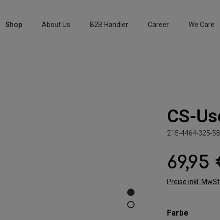
Shop
About Us
B2B Händler
Career
We Care
CS-Usc
215-4464-325-58
69,95
Regulärer Preis:
Preise inkl. MwS
auswäh
Farbe