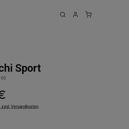
hi Sport
-50
 €
t. zzgl. Versandkosten
len