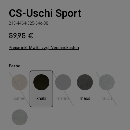
CS-Uschi Sport
215-4464-325-64c-38
59,95 €
Regulärer Preis:
Preise inkl. MwSt. zzgl. Versandkosten
auswählen
Farbe
camel
khaki
marine
maus
rauch
(Diese Option ist zurzeit nicht verfügbar.)
(Diese Option ist zurzeit nicht verfügbar.)
(Diese Option i
camel
khaki
marine
maus
rauch
weiss