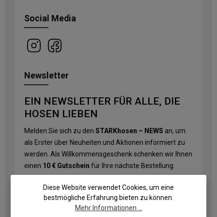
Social Media
Newsletter
EIN NEWSLETTER FÜR ALLE, DIE
HOSEN LIEBEN
Melden Sie sich zu den
STARKhosen – NEWS
an, um
als Erster über Neuheiten und Aktionen informiert zu
werden. Als Willkommensgeschenk schenken wir Ihnen
einen
10 € Gutschein
für Ihre nächste Bestellung.
E-Mail-Adresse
*
Diese Website verwendet Cookies, um eine
bestmögliche Erfahrung bieten zu können.
Mehr Informationen ...