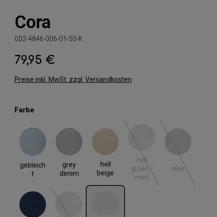
Cora
002-4846-006-01-50-K
79,95 €
Regulärer Preis:
Preise inkl. MwSt. zzgl. Versandkosten
auswählen
Farbe
gebleicht
grey denim
hell beige
hell gruen / mint
olive
(Diese Option ist zurzeit nic
(Diese Option i
hell
hell
grey
gebleich
olive
gruen /
beige
denim
t
mint
rinse blue
rose
weiss