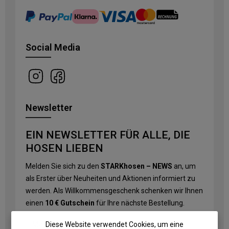
Social Media
Newsletter
EIN NEWSLETTER FÜR ALLE, DIE
HOSEN LIEBEN
Melden Sie sich zu den
STARKhosen – NEWS
an, um
als Erster über Neuheiten und Aktionen informiert zu
werden. Als Willkommensgeschenk schenken wir Ihnen
einen
10 € Gutschein
für Ihre nächste Bestellung.
Diese Website verwendet Cookies, um eine
E-Mail-Adresse
*