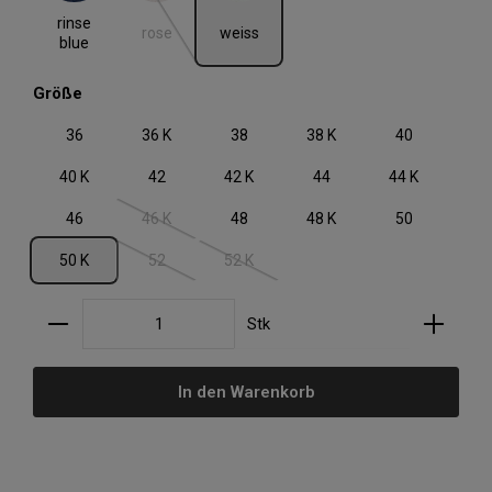
(Diese Option ist zurzeit nicht verfügbar.)
rinse
rose
weiss
blue
auswählen
Größe
36
36 K
38
38 K
40
40 K
42
42 K
44
44 K
46
46 K
48
48 K
50
(Diese Option ist zurzeit nicht verfügbar.)
50 K
52
52 K
(Diese Option ist zurzeit nicht verfügbar.)
(Diese Option ist zurzeit nicht verfügbar.)
Produkt Anzahl: Gib den gewünschten Wert ein oder
Stk
In den Warenkorb