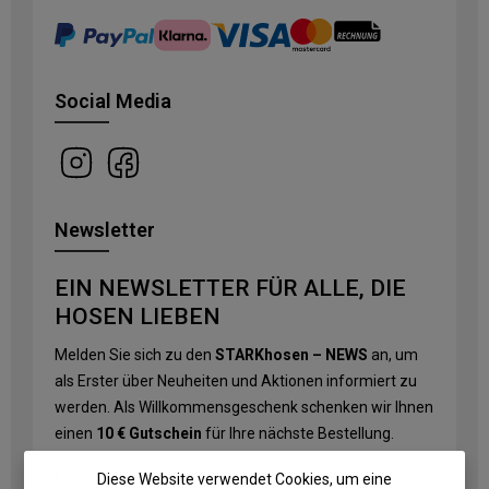
Social Media
Newsletter
EIN NEWSLETTER FÜR ALLE, DIE
HOSEN LIEBEN
Melden Sie sich zu den
STARKhosen – NEWS
an, um
als Erster über Neuheiten und Aktionen informiert zu
werden. Als Willkommensgeschenk schenken wir Ihnen
einen
10 € Gutschein
für Ihre nächste Bestellung.
Diese Website verwendet Cookies, um eine
E-Mail-Adresse
*