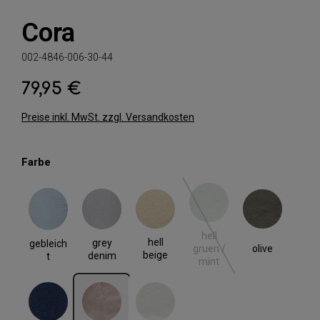
Cora
002-4846-006-30-44
79,95 €
Regulärer Preis:
Preise inkl. MwSt. zzgl. Versandkosten
auswählen
Farbe
gebleicht
grey denim
hell beige
hell gruen / mint
olive
(Diese Option ist zurzeit nic
hell
hell
grey
gebleich
olive
gruen /
beige
denim
t
mint
rinse blue
rose
weiss