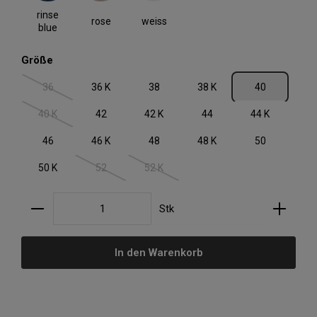
rinse
rose
weiss
blue
auswählen
Größe
36
36 K
38
38 K
40
(Diese Option ist zurzeit nicht verfügbar.)
40 K
42
42 K
44
44 K
(Diese Option ist zurzeit nicht verfügbar.)
46
46 K
48
48 K
50
50 K
52
52 K
(Diese Option ist zurzeit nicht verfügbar.)
(Diese Option ist zurzeit nicht verfügbar.)
Produkt Anzahl: Gib den gewünschten Wert ein oder
Stk
In den Warenkorb