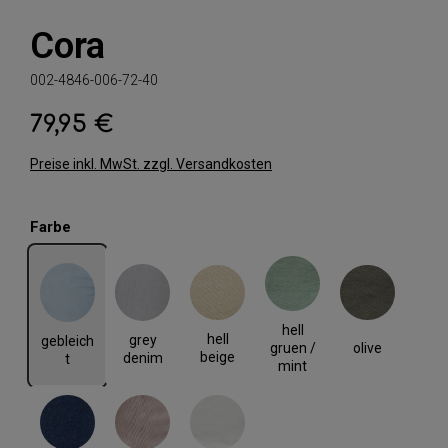
Cora
002-4846-006-72-40
79,95 €
Regulärer Preis:
Preise inkl. MwSt. zzgl. Versandkosten
auswählen
Farbe
gebleicht
grey denim
hell beige
hell gruen / mint
olive
hell
hell
grey
gebleich
olive
gruen /
beige
denim
t
mint
rinse blue
rose
weiss