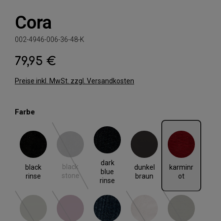
Cora
002-4946-006-36-48-K
79,95 €
Regulärer Preis:
Preise inkl. MwSt. zzgl. Versandkosten
auswählen
Farbe
black rinse
black stone
dark blue rinse
dunkel braun
karminrot
(Diese Option ist zurzeit nicht verfügbar.)
dark
black
black
dunkel
karminr
blue
stone
rinse
braun
ot
rinse
khaki
red plum
rinse blue
rose
schlamm