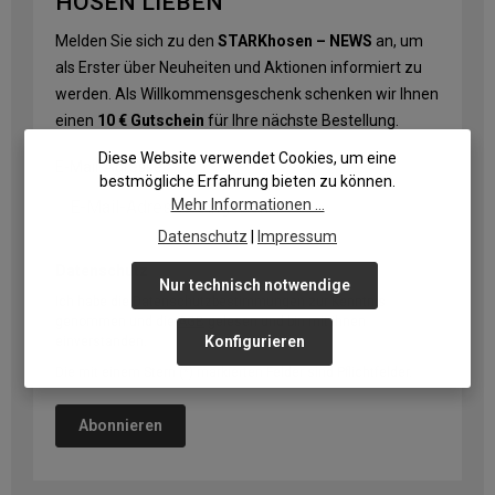
HOSEN LIEBEN
Melden Sie sich zu den
STARKhosen – NEWS
an, um
als Erster über Neuheiten und Aktionen informiert zu
werden. Als Willkommensgeschenk schenken wir Ihnen
einen
10 € Gutschein
für Ihre nächste Bestellung.
Diese Website verwendet Cookies, um eine
E-Mail-Adresse
*
bestmögliche Erfahrung bieten zu können.
Mehr Informationen ...
Datenschutz
|
Impressum
Datenschutz
Nur technisch notwendige
Ich habe die
Datenschutzbestimmungen
zur Kenntnis
genommen und die
AGB
gelesen und bin mit ihnen
Konfigurieren
einverstanden.
Die mit einem Stern (*) markierten Felder sind Pflichtfelder.
Abonnieren