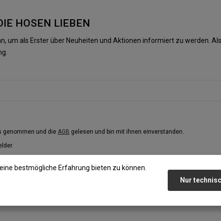
DIE HOSEN LIEBEN
n, um als Erster über Neuheiten und Aktionen informiert zu werden. 
ng.
is genommen und die
AGB
gelesen und bin mit ihnen einverstanden.
elder.
eine bestmögliche Erfahrung bieten zu können.
Nur technis