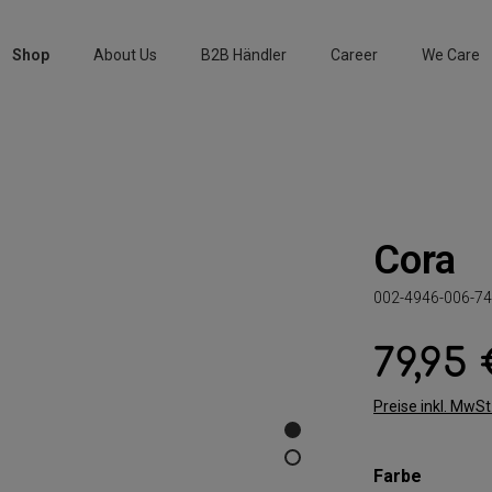
Shop
About Us
B2B Händler
Career
We Care
Cora
002-4946-006-74
79,95
Regulärer Preis:
Preise inkl. MwS
auswäh
Farbe