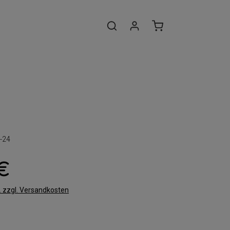
-24
 €
t. zzgl. Versandkosten
len