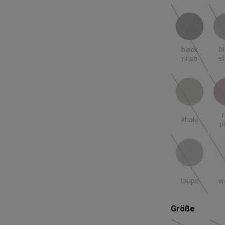
black rinse
blac
(Diese Option
b
black
s
rinse
khaki
red
(Diese Option
khaki
p
taupe
we
(Diese Option
taupe
w
auswäh
Größe