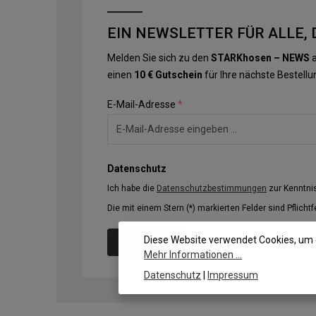
EIN NEWSLETTER FÜR ALLE, 
Melden Sie sich zu den
STARKhosen – NEWS
a
einen
10 € Gutschein
für Ihre nächste Bestellu
E-Mail-Adresse
*
Datenschutz
Ich habe die
Datenschutzbestimmungen
zur Kenntn
Die mit einem Stern (*) markierten Felder sind Pflichtf
Diese Website verwendet Cookies, um 
Abonnieren
Mehr Informationen ...
Datenschutz
|
Impressum