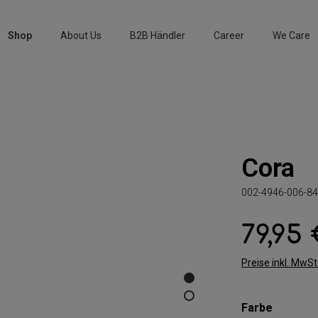
Shop
About Us
B2B Händler
Career
We Care
Cora
002-4946-006-84
79,95
Regulärer Preis:
Preise inkl. MwS
auswäh
Farbe