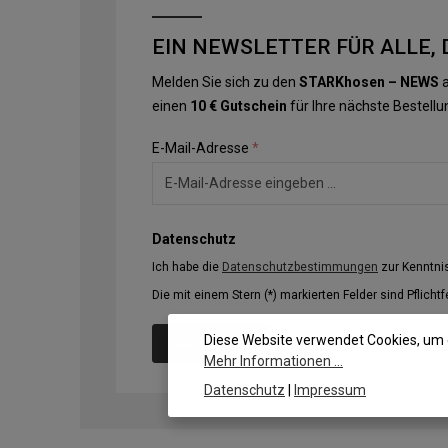
EIN NEWSLETTER FÜR ALLE, 
Melden Sie sich zu den
STARKhosen – NEWS
a
einen
10 € Gutschein
für Ihre nächste Bestellu
E-Mail-Adresse
*
Datenschutz
Ich habe die
Datenschutzbestimmungen
zur Kenntn
Die mit einem Stern (*) markierten Felder sind Pflichtf
Diese Website verwendet Cookies, um 
Abonnieren
Mehr Informationen ...
Datenschutz
|
Impressum