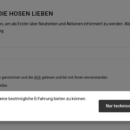
DIE HOSEN LIEBEN
n, um als Erster über Neuheiten und Aktionen informiert zu werden. 
ng.
is genommen und die
AGB
gelesen und bin mit ihnen einverstanden.
elder.
eine bestmögliche Erfahrung bieten zu können.
Nur technis