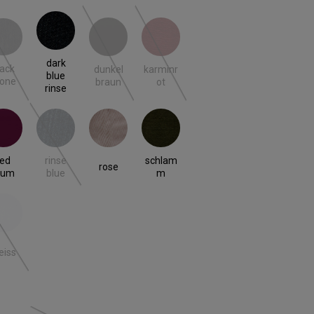
k stone
dark blue rinse
dunkel braun
karminrot
(Diese Option ist zurzeit nicht verfügbar.)
(Diese Option ist zurzeit nicht verfügbar.)
(Diese Option ist zurzeit nicht verfügbar
dark
lack
dunkel
karminr
blue
tone
braun
ot
rinse
 plum
rinse blue
rose
schlamm
 ist zurzeit nicht verfügbar.)
(Diese Option ist zurzeit nicht verfügbar.)
red
rinse
schlam
rose
lum
blue
m
iss
 ist zurzeit nicht verfügbar.)
(Diese Option ist zurzeit nicht verfügbar.)
eiss
len