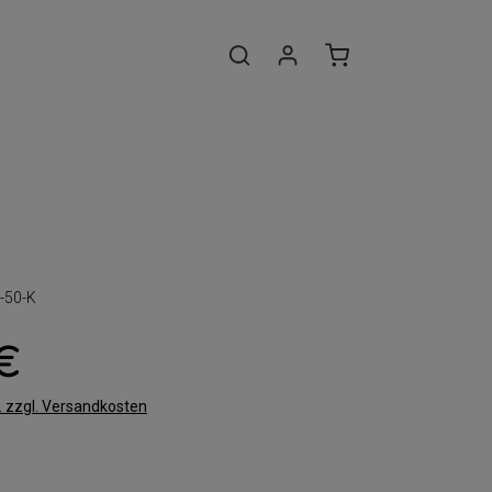
-50-K
 €
t. zzgl. Versandkosten
len