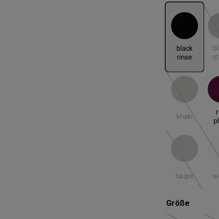
black rinse
blac
b
black
s
rinse
khaki
red
(Diese Option
khaki
p
taupe
we
(Diese Option
taupe
w
auswäh
Größe