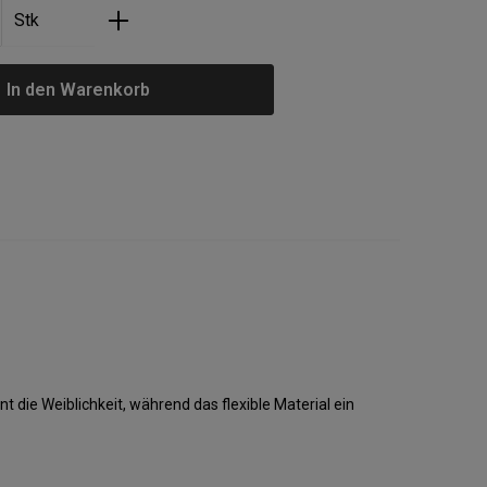
nzahl: Gib den gewünschten Wert ein oder
Stk
In den Warenkorb
 die Weiblichkeit, während das flexible Material ein