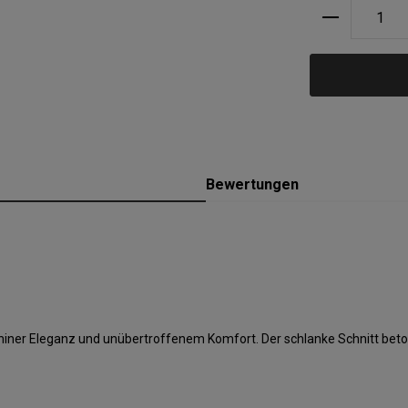
Produkt A
Bewertungen
niner Eleganz und unübertroffenem Komfort. Der schlanke Schnitt betont