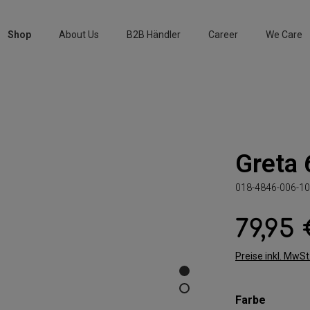
Shop
About Us
B2B Händler
Career
We Care
Greta 
018-4846-006-10
79,95
Regulärer Preis:
Preise inkl. MwS
auswäh
Farbe