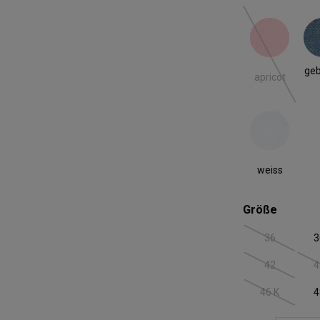
apricot
geb
(Diese Option
geb
apricot
weiss
weiss
auswäh
Größe
36
3
(Diese Option
42
4
(Diese Option
46 K
4
(Diese Option