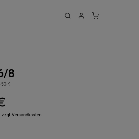
6/8
-50-K
 €
t. zzgl. Versandkosten
len