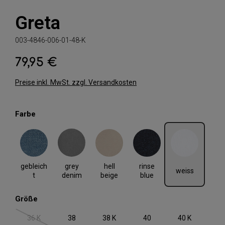
Greta
003-4846-006-01-48-K
79,95 €
Regulärer Preis:
Preise inkl. MwSt. zzgl. Versandkosten
auswählen
Farbe
gebleicht
grey denim
hell beige
rinse blue
weiss
gebleich
hell
rinse
grey
weiss
t
beige
blue
denim
auswählen
Größe
36 K
38
38 K
40
40 K
(Diese Option ist zurzeit nicht verfügbar.)