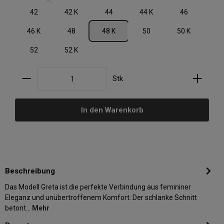
42
42 K
44
44 K
46
46 K
48
48 K
50
50 K
52
52 K
Produkt Anzahl: Gib den gewünschten Wert ein oder
Stk
In den Warenkorb
Beschreibung
Das Modell Greta ist die perfekte Verbindung aus femininer
Eleganz und unübertroffenem Komfort. Der schlanke Schnitt
betont…
Mehr