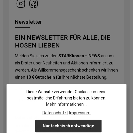
Newsletter
EIN NEWSLETTER FÜR ALLE, DIE
HOSEN LIEBEN
Melden Sie sich zu den
STARKhosen – NEWS
an, um
als Erster über Neuheiten und Aktionen informiert zu
werden. Als Willkommensgeschenk schenken wir Ihnen
einen
10 € Gutschein
für Ihre nächste Bestellung.
E-Mail-Adresse
*
Diese Website verwendet Cookies, um eine
bestmögliche Erfahrung bieten zu können.
Mehr Informationen ...
Datenschutz
|
Impressum
Datenschutz
Nur technisch notwendige
Ich habe die
Datenschutzbestimmungen
zur Kenntnis
genommen und die
AGB
gelesen und bin mit ihnen