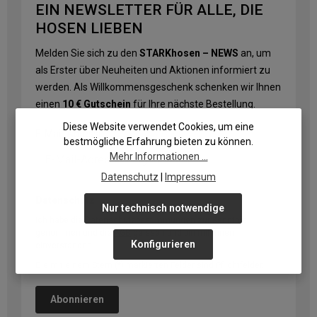
EIN NEWSLETTER FÜR ALLE, DIE
HOSEN LIEBEN
Melden Sie sich zu den
STARKhosen – NEWS
an, um
als Erster über Neuheiten und Aktionen informiert zu
werden. Als Willkommensgeschenk schenken wir Ihnen
einen
10 € Gutschein
für Ihre nächste Bestellung.
Diese Website verwendet Cookies, um eine
E-Mail-Adresse
*
bestmögliche Erfahrung bieten zu können.
Mehr Informationen ...
Datenschutz
|
Impressum
Datenschutz
Nur technisch notwendige
Ich habe die
Datenschutzbestimmungen
zur Kenntnis
genommen und die
AGB
gelesen und bin mit ihnen
Konfigurieren
einverstanden.
Die mit einem Stern (*) markierten Felder sind Pflichtfelder.
Abonnieren