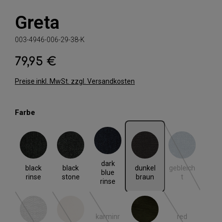
Greta
003-4946-006-29-38-K
79,95 €
Regulärer Preis:
Preise inkl. MwSt. zzgl. Versandkosten
auswählen
Farbe
black rinse
black stone
dark blue rinse
dunkel braun
gebleicht
(Diese Option i
dark
black
black
dunkel
gebleich
blue
rinse
stone
braun
t
rinse
karminr
red
grey denim
hell beige
khaki