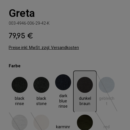
Greta
003-4946-006-29-42-K
79,95 €
Regulärer Preis:
Preise inkl. MwSt. zzgl. Versandkosten
auswählen
Farbe
black rinse
black stone
dark blue rinse
dunkel braun
gebleicht
(Diese Option i
dark
black
black
dunkel
gebleich
blue
rinse
stone
braun
t
rinse
karminr
red
grey denim
hell beige
khaki