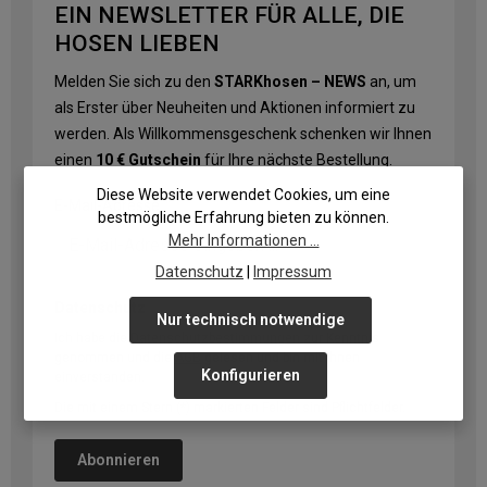
EIN NEWSLETTER FÜR ALLE, DIE
HOSEN LIEBEN
Melden Sie sich zu den
STARKhosen – NEWS
an, um
als Erster über Neuheiten und Aktionen informiert zu
werden. Als Willkommensgeschenk schenken wir Ihnen
einen
10 € Gutschein
für Ihre nächste Bestellung.
Diese Website verwendet Cookies, um eine
E-Mail-Adresse
*
bestmögliche Erfahrung bieten zu können.
Mehr Informationen ...
Datenschutz
|
Impressum
Datenschutz
Nur technisch notwendige
Ich habe die
Datenschutzbestimmungen
zur Kenntnis
genommen und die
AGB
gelesen und bin mit ihnen
Konfigurieren
einverstanden.
Die mit einem Stern (*) markierten Felder sind Pflichtfelder.
Abonnieren