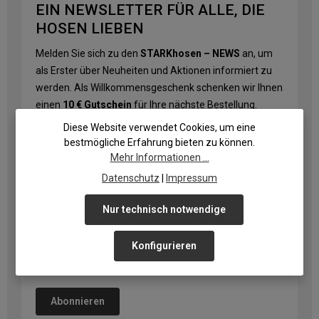
EIN NEWSLETTER FÜR ALLE, DIE
HOSEN LIEBEN
Melden Sie sich zu den
STARKhosen – NEWS
an, um
als Erster über Neuheiten und Aktionen informiert zu
werden. Als Willkommensgeschenk schenken wir Ihnen
einen
10 € Gutschein
für Ihre nächste Bestellung.
Diese Website verwendet Cookies, um eine
E-Mail-Adresse
*
bestmögliche Erfahrung bieten zu können.
Mehr Informationen ...
Datenschutz
|
Impressum
Datenschutz
Nur technisch notwendige
Ich habe die
Datenschutzbestimmungen
zur Kenntnis
genommen und die
AGB
gelesen und bin mit ihnen
Konfigurieren
einverstanden.
Die mit einem Stern (*) markierten Felder sind Pflichtfelder.
Abonnieren