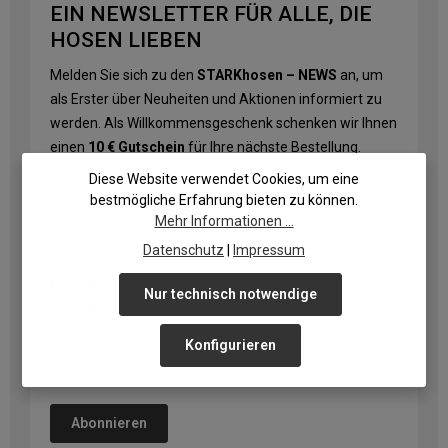
EIN NEWSLETTER FÜR ALLE, DIE
HOSEN LIEBEN
Melden Sie sich zu den
STARKhosen – NEWS
an, um
als Erster über Neuheiten und Aktionen informiert zu
werden. Als Willkommensgeschenk schenken wir Ihnen
einen
10 € Gutschein
für Ihre nächste Bestellung.
Diese Website verwendet Cookies, um eine
E-Mail-Adresse
*
bestmögliche Erfahrung bieten zu können.
Mehr Informationen ...
Datenschutz
|
Impressum
Datenschutz
Nur technisch notwendige
Ich habe die
Datenschutzbestimmungen
zur Kenntnis
genommen und die
AGB
gelesen und bin mit ihnen
Konfigurieren
einverstanden.
Die mit einem Stern (*) markierten Felder sind Pflichtfelder.
Abonnieren