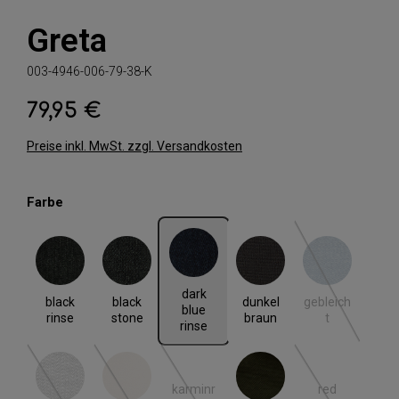
Greta
003-4946-006-79-38-K
79,95 €
Regulärer Preis:
Preise inkl. MwSt. zzgl. Versandkosten
auswählen
Farbe
black rinse
black stone
dark blue rinse
dunkel braun
gebleicht
(Diese Option i
dark
black
black
dunkel
gebleich
blue
rinse
stone
braun
t
rinse
karminr
red
grey denim
hell beige
khaki