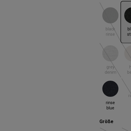
black rinse
blac
(Diese Option
black
b
rinse
s
grey denim
hell
(Diese Option
grey
h
denim
b
rinse blue
r
rinse
blue
auswäh
Größe