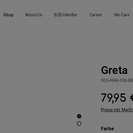
Shop
About Us
B2B Händler
Career
We Care
Greta
003-4946-006-83
79,95
Regulärer Preis:
Preise inkl. MwS
auswäh
Farbe