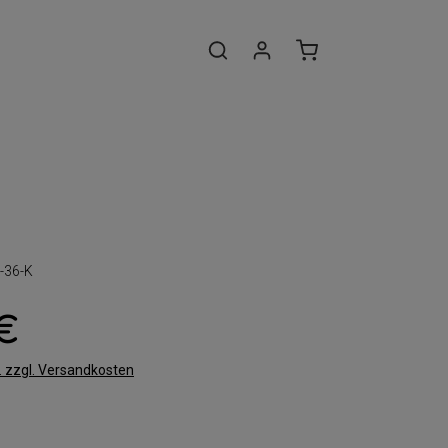
-36-K
 €
t. zzgl. Versandkosten
len