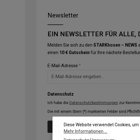
Newsletter
EIN NEWSLETTER FÜR ALLE, 
Melden Sie sich zu den
STARKhosen – NEWS
a
einen
10 € Gutschein
für Ihre nächste Bestellu
E-Mail-Adresse
*
Datenschutz
Ich habe die
Datenschutzbestimmungen
zur Kenntn
Die mit einem Stern (*) markierten Felder sind Pflichtf
Diese Website verwendet Cookies, um 
Abonnieren
Mehr Informationen ...