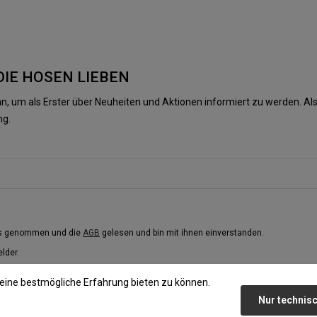
DIE HOSEN LIEBEN
n, um als Erster über Neuheiten und Aktionen informiert zu werden. 
ng.
is genommen und die
AGB
gelesen und bin mit ihnen einverstanden.
elder.
eine bestmögliche Erfahrung bieten zu können.
Nur technis