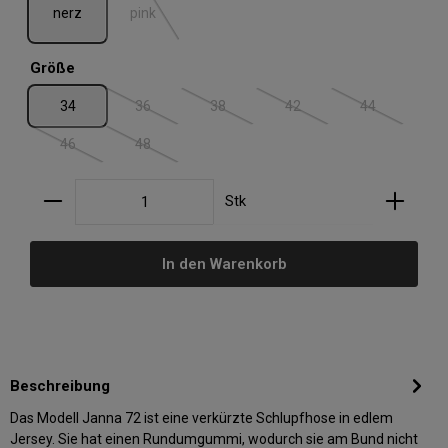
nerz
pink
auswählen
Größe
34
36
38
42
44
(Diese Option ist zurzeit nicht verfügbar.)
(Diese Option ist zurzeit nicht verfügbar.)
(Diese Option ist zurzeit nic
(Diese Option i
46
48
(Diese Option ist zurzeit nicht verfügbar.)
(Diese Option ist zurzeit nicht verfügbar.)
Produkt Anzahl: Gib den gewünschten Wert ein oder
Stk
In den Warenkorb
Beschreibung
Das Modell Janna 72 ist eine verkürzte Schlupfhose in edlem
Jersey. Sie hat einen Rundumgummi, wodurch sie am Bund nicht