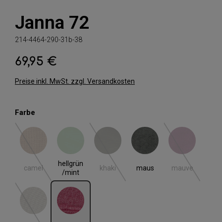
Janna 72
214-4464-290-31b-38
69,95 €
Regulärer Preis:
Preise inkl. MwSt. zzgl. Versandkosten
auswählen
Farbe
camel
hellgrün/mint
khaki
maus
mauve
(Diese Option ist zurzeit nicht verfügbar.)
(Diese Option ist zurzeit nicht verfügbar.)
(Diese Option i
hellgrün
camel
khaki
maus
mauve
/mint
nerz
pink
(Diese Option ist zurzeit nicht verfügbar.)