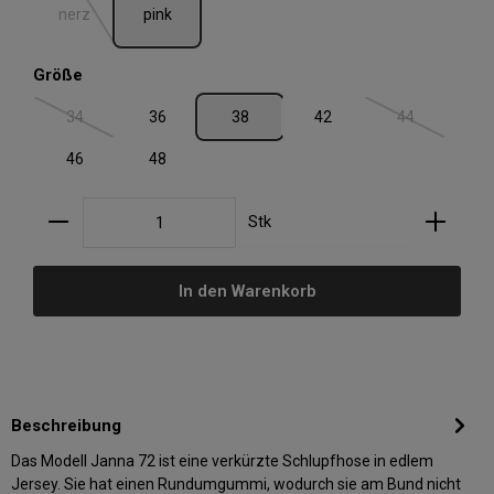
nerz
pink
auswählen
Größe
34
36
38
42
44
(Diese Option ist zurzeit nicht verfügbar.)
(Diese Option i
46
48
Produkt Anzahl: Gib den gewünschten Wert ein oder
Stk
In den Warenkorb
Beschreibung
Das Modell Janna 72 ist eine verkürzte Schlupfhose in edlem
Jersey. Sie hat einen Rundumgummi, wodurch sie am Bund nicht