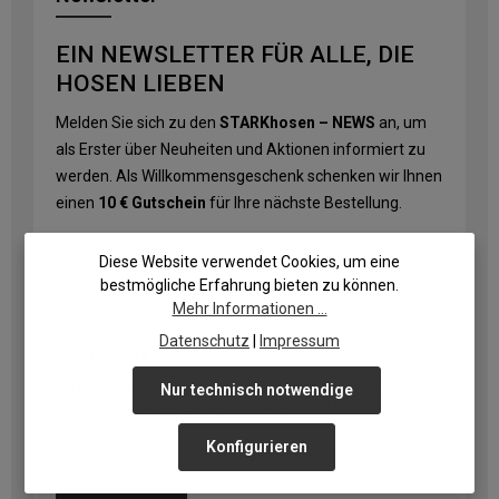
EIN NEWSLETTER FÜR ALLE, DIE
HOSEN LIEBEN
Melden Sie sich zu den
STARKhosen – NEWS
an, um
als Erster über Neuheiten und Aktionen informiert zu
werden. Als Willkommensgeschenk schenken wir Ihnen
einen
10 € Gutschein
für Ihre nächste Bestellung.
E-Mail-Adresse
*
Diese Website verwendet Cookies, um eine
bestmögliche Erfahrung bieten zu können.
Mehr Informationen ...
Datenschutz
|
Impressum
Datenschutz
Ich habe die
Datenschutzbestimmungen
zur Kenntnis
Nur technisch notwendige
genommen und die
AGB
gelesen und bin mit ihnen
einverstanden.
Konfigurieren
Die mit einem Stern (*) markierten Felder sind Pflichtfelder.