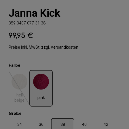
Janna Kick
359-3407-077-31-38
99,95 €
Regulärer Preis:
Preise inkl. MwSt. zzgl. Versandkosten
auswählen
Farbe
hell beige
pink
(Diese Option ist zurzeit nicht verfügbar.)
hell
pink
beige
auswählen
Größe
34
36
38
40
42