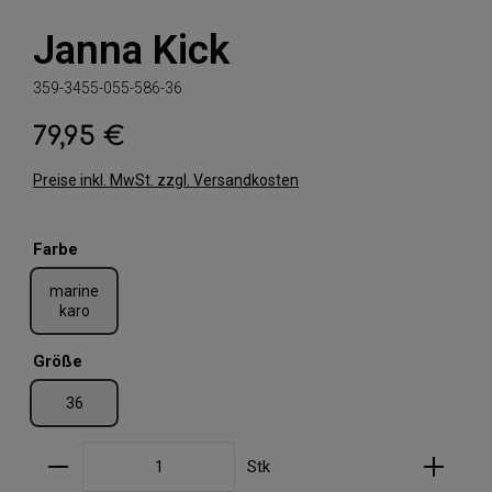
Janna Kick
359-3455-055-586-36
79,95 €
Regulärer Preis:
Preise inkl. MwSt. zzgl. Versandkosten
auswählen
Farbe
marine
karo
auswählen
Größe
36
Produkt Anzahl: Gib den gewünschten Wert ein oder
Stk