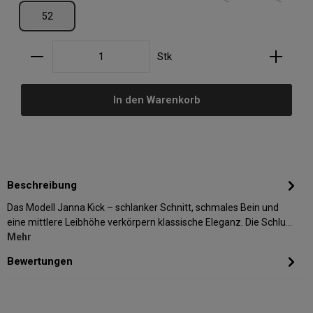
52
Produkt Anzahl: Gib den gewünschten Wert ein oder
Stk
In den Warenkorb
Beschreibung
Das Modell Janna Kick – schlanker Schnitt, schmales Bein und
eine mittlere Leibhöhe verkörpern klassische Eleganz. Die Schlu…
Mehr
Bewertungen