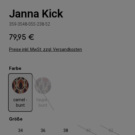
Janna Kick
359-3548-055-238-52
79,95 €
Regulärer Preis:
Preise inkl. MwSt. zzgl. Versandkosten
auswählen
Farbe
camel - bunt
taupe - bunt
(Diese Option ist zurzeit nicht verfügbar.)
camel -
taupe -
bunt
bunt
auswählen
Größe
34
36
38
40
42
(Diese Option ist zurzeit nic
(Diese Option i