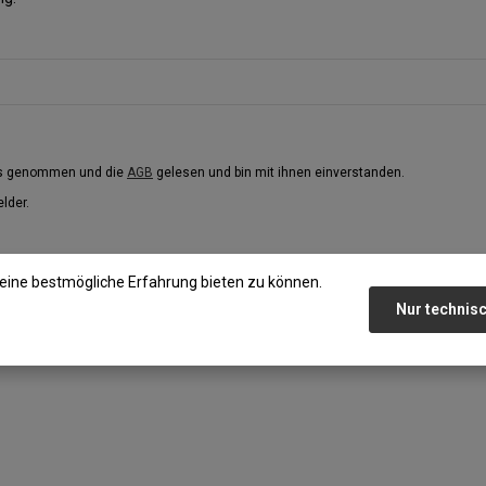
is genommen und die
AGB
gelesen und bin mit ihnen einverstanden.
elder.
eine bestmögliche Erfahrung bieten zu können.
Nur technis