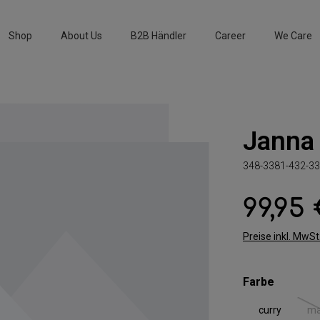
Shop
About Us
B2B Händler
Career
We Care
Janna 
348-3381-432-33
99,95
Regulärer Preis:
Preise inkl. MwS
auswäh
Farbe
curry
ma