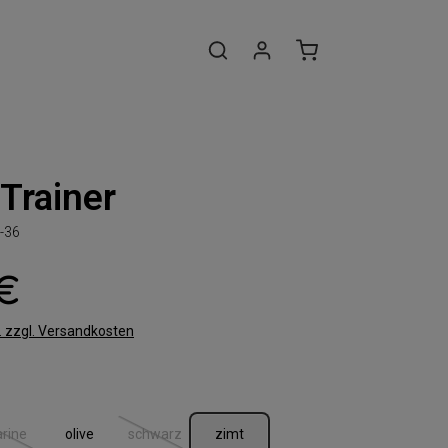
Trainer
-36
 €
t. zzgl. Versandkosten
len
rine
olive
schwarz
zimt
(Diese Option ist zurzeit nicht verfügbar.)
(Diese Option ist zurzeit nicht verfügbar.)