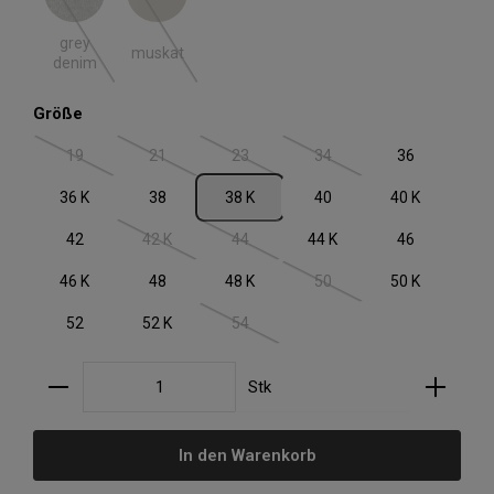
grey denim
muskat
(Diese Option ist zurzeit nicht verfügbar.)
(Diese Option ist zurzeit nicht verfügbar.)
grey
muskat
denim
auswählen
Größe
19
21
23
34
36
(Diese Option ist zurzeit nicht verfügbar.)
(Diese Option ist zurzeit nicht verfügbar.)
(Diese Option ist zurzeit nicht verfügbar.)
(Diese Option ist zurzeit nic
36 K
38
38 K
40
40 K
42
42 K
44
44 K
46
(Diese Option ist zurzeit nicht verfügbar.)
(Diese Option ist zurzeit nicht verfügbar.)
46 K
48
48 K
50
50 K
(Diese Option ist zurzeit nic
52
52 K
54
(Diese Option ist zurzeit nicht verfügbar.)
Produkt Anzahl: Gib den gewünschten Wert ein oder
Stk
In den Warenkorb