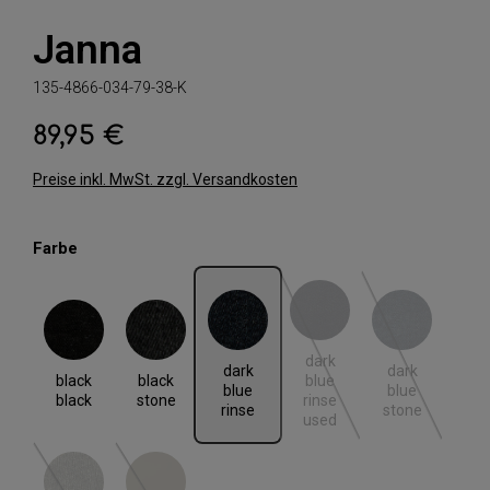
Janna
135-4866-034-79-38-K
89,95 €
Regulärer Preis:
Preise inkl. MwSt. zzgl. Versandkosten
auswählen
Farbe
black black
black stone
dark blue rinse
dark blue rinse used
dark blue stone
dark
(Diese Option ist zurzeit nic
(Diese Option i
dark
dark
black
black
blue
blue
blue
black
stone
rinse
rinse
stone
used