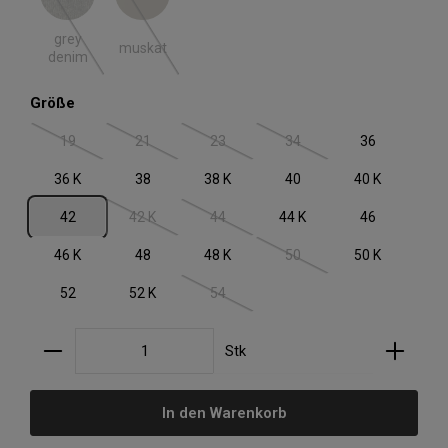
grey denim
muskat
(Diese Option ist zurzeit nicht verfügbar.)
(Diese Option ist zurzeit nicht verfügbar.)
grey
muskat
denim
auswählen
Größe
19
21
23
34
36
(Diese Option ist zurzeit nicht verfügbar.)
(Diese Option ist zurzeit nicht verfügbar.)
(Diese Option ist zurzeit nicht verfügbar.)
(Diese Option ist zurzeit nic
36 K
38
38 K
40
40 K
42
42 K
44
44 K
46
(Diese Option ist zurzeit nicht verfügbar.)
(Diese Option ist zurzeit nicht verfügbar.)
46 K
48
48 K
50
50 K
(Diese Option ist zurzeit nic
52
52 K
54
(Diese Option ist zurzeit nicht verfügbar.)
Produkt Anzahl: Gib den gewünschten Wert ein oder
Stk
In den Warenkorb