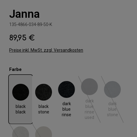
Janna
135-4866-034-89-50-K
89,95 €
Regulärer Preis:
Preise inkl. MwSt. zzgl. Versandkosten
auswählen
Farbe
black black
black stone
dark blue rinse
dark blue rinse used
dark blue stone
dark
(Diese Option ist zurzeit nic
(Diese Option i
dark
dark
black
black
blue
blue
blue
black
stone
rinse
rinse
stone
used