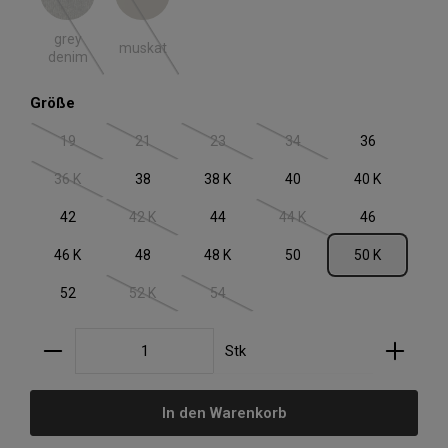
grey denim
muskat
(Diese Option ist zurzeit nicht verfügbar.)
(Diese Option ist zurzeit nicht verfügbar.)
grey
muskat
denim
auswählen
Größe
19
21
23
34
36
(Diese Option ist zurzeit nicht verfügbar.)
(Diese Option ist zurzeit nicht verfügbar.)
(Diese Option ist zurzeit nicht verfügbar.)
(Diese Option ist zurzeit nic
36 K
38
38 K
40
40 K
(Diese Option ist zurzeit nicht verfügbar.)
42
42 K
44
44 K
46
(Diese Option ist zurzeit nicht verfügbar.)
(Diese Option ist zurzeit nic
46 K
48
48 K
50
50 K
52
52 K
54
(Diese Option ist zurzeit nicht verfügbar.)
(Diese Option ist zurzeit nicht verfügbar.)
Produkt Anzahl: Gib den gewünschten Wert ein oder
Stk
In den Warenkorb