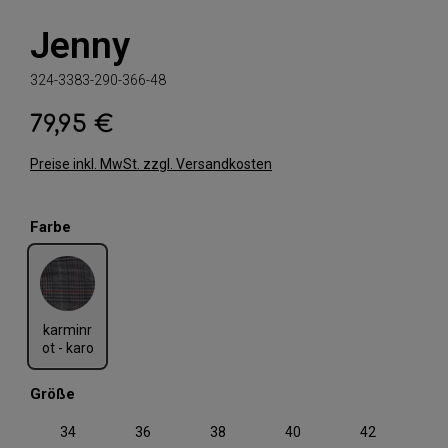
Jenny
324-3383-290-366-48
79,95 €
Regulärer Preis:
Preise inkl. MwSt. zzgl. Versandkosten
auswählen
Farbe
karminrot - karo
karminr
ot - karo
auswählen
Größe
34
36
38
40
42