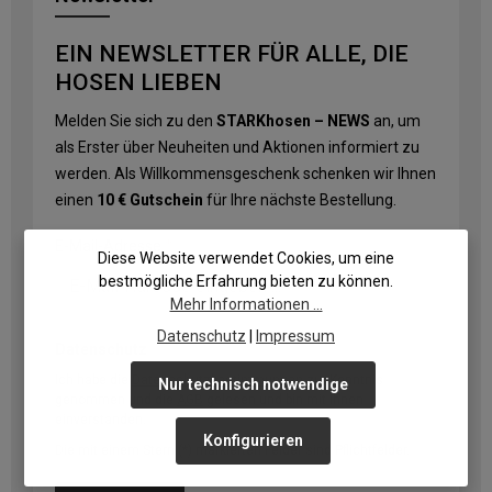
EIN NEWSLETTER FÜR ALLE, DIE
HOSEN LIEBEN
Melden Sie sich zu den
STARKhosen – NEWS
an, um
als Erster über Neuheiten und Aktionen informiert zu
werden. Als Willkommensgeschenk schenken wir Ihnen
einen
10 € Gutschein
für Ihre nächste Bestellung.
E-Mail-Adresse
*
Diese Website verwendet Cookies, um eine
bestmögliche Erfahrung bieten zu können.
Mehr Informationen ...
Datenschutz
|
Impressum
Datenschutz
Ich habe die
Datenschutzbestimmungen
zur Kenntnis
Nur technisch notwendige
genommen und die
AGB
gelesen und bin mit ihnen
einverstanden.
Konfigurieren
Die mit einem Stern (*) markierten Felder sind Pflichtfelder.