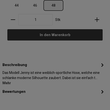
44
46
48
Produkt Anzahl: Gib den gewünschten Wert ein oder
Stk
In den Warenkorb
Beschreibung
Das Modell Jenny ist eine weiblich-sportliche Hose, welche eine
schlanke moderne Silhouette zaubert. Dabei ist sie einfach t…
Mehr
Bewertungen