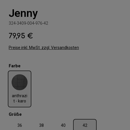
Jenny
324-3409-004-976-42
79,95 €
Regulärer Preis:
Preise inkl. MwSt. zzgl. Versandkosten
auswählen
Farbe
anthrazit - karo
anthrazi
t - karo
auswählen
Größe
36
38
40
42