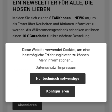
EIN NEWSLETTER FÜR ALLE, DIE
HOSEN LIEBEN
Melden Sie sich zu den
STARKhosen – NEWS
an, um
als Erster über Neuheiten und Aktionen informiert zu
werden. Als Willkommensgeschenk schenken wir Ihnen
einen
10 € Gutschein
für Ihre nächste Bestellung.
E-Mail-Adresse
*
Diese Website verwendet Cookies, um eine
bestmögliche Erfahrung bieten zu können.
Mehr Informationen ...
Datenschutz
|
Impressum
Datenschutz
Ich habe die
Datenschutzbestimmungen
zur Kenntnis
Nur technisch notwendige
genommen und die
AGB
gelesen und bin mit ihnen
einverstanden.
Konfigurieren
Die mit einem Stern (*) markierten Felder sind Pflichtfelder.
Abonnieren