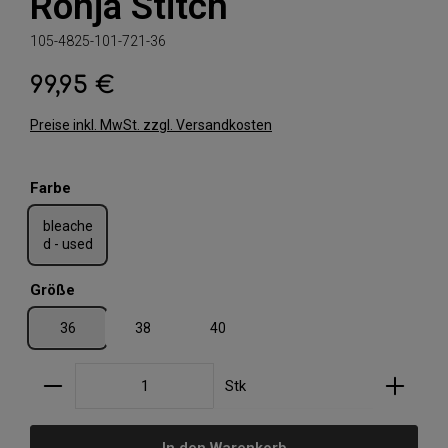
Ronja Stitch
105-4825-101-721-36
99,95 €
Regulärer Preis:
Preise inkl. MwSt. zzgl. Versandkosten
auswählen
Farbe
bleache
d - used
auswählen
Größe
36
38
40
Produkt Anzahl: Gib den gewünschten Wert ein oder
Stk