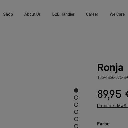
Shop
About Us
B2B Händler
Career
We Care
Ronja
105-4866-075-89
89,95
Regulärer Preis:
Preise inkl. MwS
auswäh
Farbe