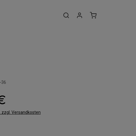
-36
 €
t. zzgl. Versandkosten
len