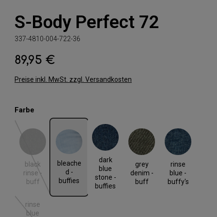
S-Body Perfect 72
337-4810-004-722-36
89,95 €
Regulärer Preis:
Preise inkl. MwSt. zzgl. Versandkosten
auswählen
Farbe
black rinse - buff
bleached - buffies
dark blue stone - buffies
grey denim - buff
rinse blue - buffy's
dark
(Diese Option ist zurzeit nicht verfügbar.)
bleache
black
grey
rinse
blue
d -
rinse -
denim -
blue -
stone -
buffies
buff
buff
buffy's
buffies
rinse
blue