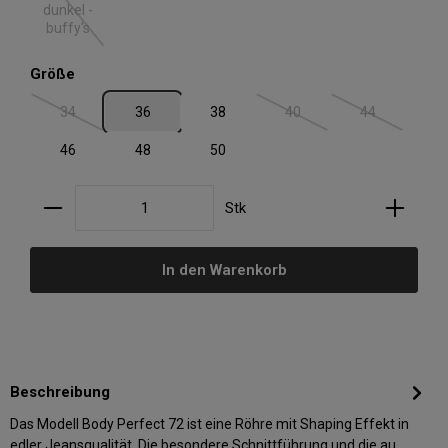
(Diese Option ist zurzeit nicht verfügbar.)
dunkel -
buffy's
auswählen
Größe
34
36
38
40
44
(Diese Option ist zurzeit nicht verfügbar.)
(Diese Option ist zurzeit nic
(Diese Option i
46
48
50
Produkt Anzahl: Gib den gewünschten Wert ein oder
Stk
In den Warenkorb
Beschreibung
Das Modell Body Perfect 72 ist eine Röhre mit Shaping Effekt in
edler Jeansqualität. Die besondere Schnittführung und die au…