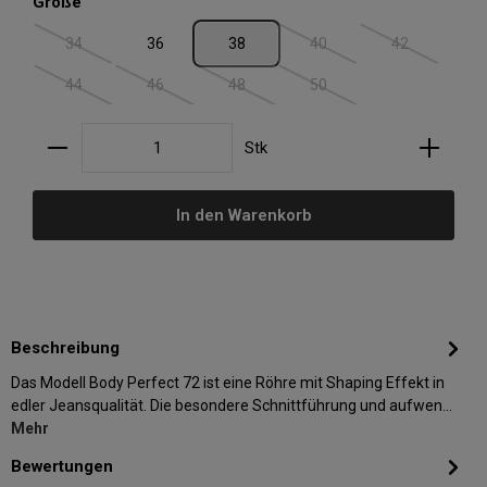
auswählen
Größe
34
36
38
40
42
(Diese Option ist zurzeit nicht verfügbar.)
(Diese Option ist zurzeit nic
(Diese Option i
44
46
48
50
(Diese Option ist zurzeit nicht verfügbar.)
(Diese Option ist zurzeit nicht verfügbar.)
(Diese Option ist zurzeit nicht verfügbar.)
(Diese Option ist zurzeit nic
Produkt Anzahl: Gib den gewünschten Wert ein oder
Stk
In den Warenkorb
Beschreibung
Das Modell Body Perfect 72 ist eine Röhre mit Shaping Effekt in
edler Jeansqualität. Die besondere Schnittführung und aufwen…
Mehr
Bewertungen