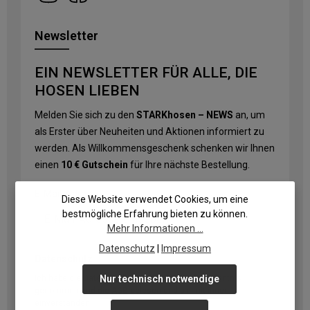
Newsletter
EIN NEWSLETTER FÜR ALLE, DIE
HOSEN LIEBEN
Melden Sie sich zu den
STARKhosen – NEWS
an, um
als Erster über Neuheiten und Aktionen informiert zu
werden. Als Willkommensgeschenk schenken wir Ihnen
einen
10 € Gutschein
für Ihre nächste Bestellung.
E-Mail-Adresse
*
Diese Website verwendet Cookies, um eine
bestmögliche Erfahrung bieten zu können.
Mehr Informationen ...
Datenschutz
|
Impressum
Datenschutz
Nur technisch notwendige
Ich habe die
Datenschutzbestimmungen
zur Kenntnis
genommen und die
AGB
gelesen und bin mit ihnen
einverstanden.