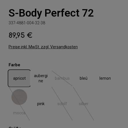
S-Body Perfect 72
337-4881-004-32-38
89,95 €
Regulärer Preis:
Preise inkl. MwSt. zzgl. Versandkosten
auswählen
Farbe
aubergi
apricot
bambus
bleú
lemon
(Diese Option ist zurzeit nicht verfügbar.)
ne
mocca
pink
schilf
silber
(Diese Option ist zurzeit nicht verfügbar.)
(Diese Option ist zurzeit nicht verfügbar.)
(Diese Option ist zurzeit nic
mocca