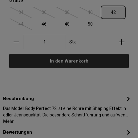
auswählen
Größe
34
36
38
40
42
(Diese Option ist zurzeit nicht verfügbar.)
(Diese Option ist zurzeit nicht verfügbar.)
(Diese Option ist zurzeit nicht verfügbar.)
(Diese Option ist zurzeit nic
44
46
48
50
(Diese Option ist zurzeit nicht verfügbar.)
Produkt Anzahl: Gib den gewünschten Wert ein oder
Stk
In den Warenkorb
Beschreibung
Das Modell Body Perfect 72 ist eine Röhre mit Shaping Effekt in
edler Jeansqualität. Die besondere Schnittführung und aufwen…
Mehr
Bewertungen