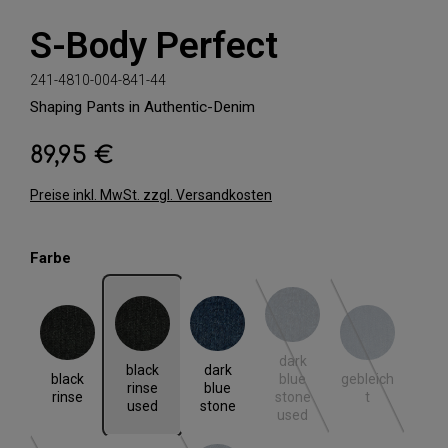
S-Body Perfect
241-4810-004-841-44
Shaping Pants in Authentic-Denim
89,95 €
Regulärer Preis:
Preise inkl. MwSt. zzgl. Versandkosten
auswählen
Farbe
black rinse
black rinse used
dark blue stone
dark blue stone used
gebleicht
dark
(Diese Option ist zurzeit nic
(Diese Option i
black
dark
black
gebleich
blue
rinse
blue
rinse
t
stone
used
stone
used