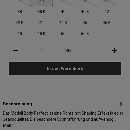
24
25
34
36
36 K
(Diese Option ist zurzeit nicht verfügbar.)
(Diese Option ist zurzeit nicht verfügbar.)
(Diese Option ist zurzeit nic
(Diese Option i
38
38 K
40
40 K
42
42 K
44
44 K
46
46 K
48
48 K
50
50 K
Produkt Anzahl: Gib den gewünschten Wert ein oder
Stk
In den Warenkorb
Beschreibung
Das Modell Body Perfect ist eine Röhre mit Shaping Effekt in edler
Jeansqualität. Die besondere Schnittführung und aufwendig…
Mehr