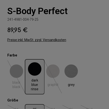
S-Body Perfect
241-4981-004-79-25
89,95 €
Regulärer Preis:
Preise inkl. MwSt. zzgl. Versandkosten
auswählen
Farbe
black black
dark blue rinse
graphit
grey
(Diese Option ist zurzeit nicht verfügbar.)
(Diese Option ist zurzeit nicht verfügbar.)
dark
black
graphit
grey
blue
black
rinse
auswählen
Größe