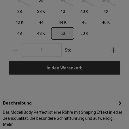
24
25
34
36
36 K
(Diese Option ist zurzeit nicht verfügbar.)
(Diese Option ist zurzeit nicht verfügbar.)
(Diese Option ist zurzeit nic
(Diese Option i
38
38 K
40
40 K
42
42 K
44
44 K
46
46 K
48
48 K
50
50 K
Produkt Anzahl: Gib den gewünschten Wert ein oder
Stk
In den Warenkorb
Beschreibung
Das Modell Body Perfect ist eine Röhre mit Shaping Effekt in edler
Jeansqualität. Die besondere Schnittführung und aufwendig…
Mehr