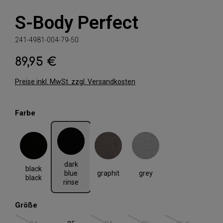
S-Body Perfect
241-4981-004-79-50
89,95 €
Regulärer Preis:
Preise inkl. MwSt. zzgl. Versandkosten
auswählen
Farbe
black black
dark blue rinse
graphit
grey
dark
black
graphit
grey
blue
black
rinse
auswählen
Größe