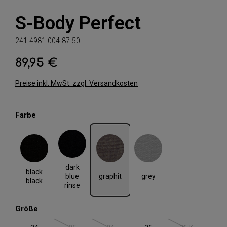
S-Body Perfect
241-4981-004-87-50
89,95 €
Regulärer Preis:
Preise inkl. MwSt. zzgl. Versandkosten
auswählen
Farbe
black black
dark blue rinse
graphit
grey
dark
black
graphit
grey
blue
black
rinse
auswählen
Größe