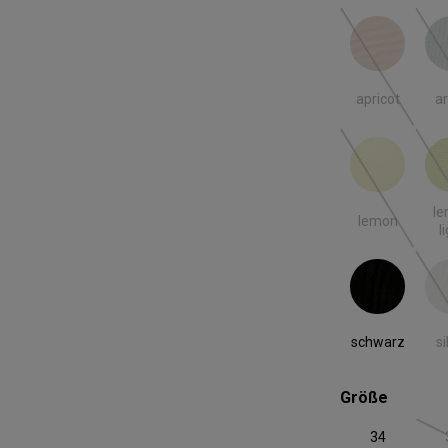
apricot
ar
(Diese Option
apricot
ar
lemon
lemo
(Diese Option
l
lemon
l
schwarz
si
schwarz
si
auswäh
Größe
34