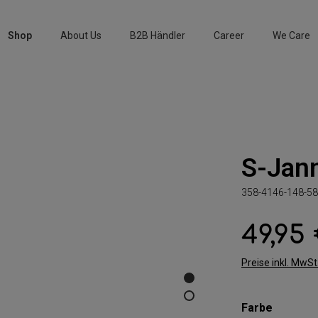
Shop
About Us
B2B Händler
Career
We Care
S-Jan
358-4146-148-58
49,95
Regulärer Preis:
Preise inkl. MwS
auswäh
Farbe