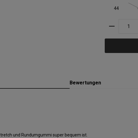
44
Produkt A
Bewertungen
erstretch und Rundumgummi super bequem ist.