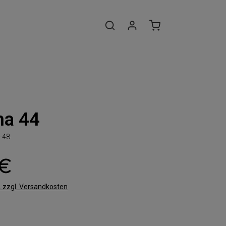
na 44
-48
 €
t. zzgl. Versandkosten
len