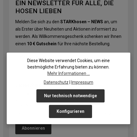
EIN NEWSLETTER FÜR ALLE, DIE
HOSEN LIEBEN
Melden Sie sich zu den
STARKhosen – NEWS
an, um
als Erster über Neuheiten und Aktionen informiert zu
werden. Als Willkommensgeschenk schenken wir Ihnen
einen
10 € Gutschein
für Ihre nächste Bestellung.
E-Mail-Adresse
*
Diese Website verwendet Cookies, um eine
bestmögliche Erfahrung bieten zu können.
Mehr Informationen ...
Datenschutz
|
Impressum
Datenschutz
Ich habe die
Datenschutzbestimmungen
zur Kenntnis
Nur technisch notwendige
genommen und die
AGB
gelesen und bin mit ihnen
einverstanden.
Konfigurieren
Die mit einem Stern (*) markierten Felder sind Pflichtfelder.
Abonnieren