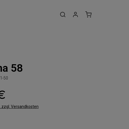
na 58
1-50
 €
t. zzgl. Versandkosten
len