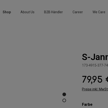
Shop
About Us
B2B Händler
Career
We Care
S-Jan
173-4915-377-74
79,95
Regulärer Preis:
Preise inkl. MwS
auswäh
Farbe