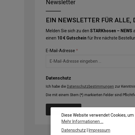
Newsletter
EIN NEWSLETTER FÜR ALLE, 
Melden Sie sich zu den
STARKhosen – NEWS
a
einen
10 € Gutschein
für Ihre nächste Bestellu
E-Mail-Adresse
*
Datenschutz
Ich habe die
Datenschutzbestimmungen
zur Kenntn
Die mit einem Stern (*) markierten Felder sind Pflichtf
Abonnieren
Diese Website verwendet Cookies, um 
Mehr Informationen ...
Datenschutz
|
Impressum