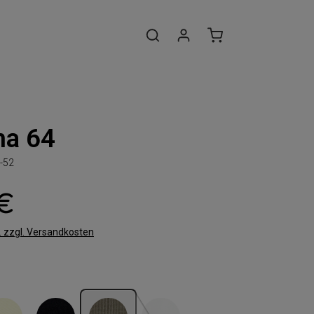
na 64
-52
 €
t. zzgl. Versandkosten
len