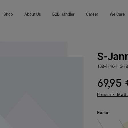
Shop
About Us
B2B Händler
Career
We Care
S-Jan
188-4146-112-18
69,95
Regulärer Preis:
Preise inkl. MwS
auswäh
Farbe