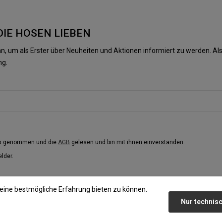
DIE HOSEN LIEBEN
n, um als Erster über Neuheiten und Aktionen informiert zu werden. 
ng.
is genommen und die
AGB
gelesen und bin mit ihnen einverstanden.
elder.
eine bestmögliche Erfahrung bieten zu können.
Nur technis